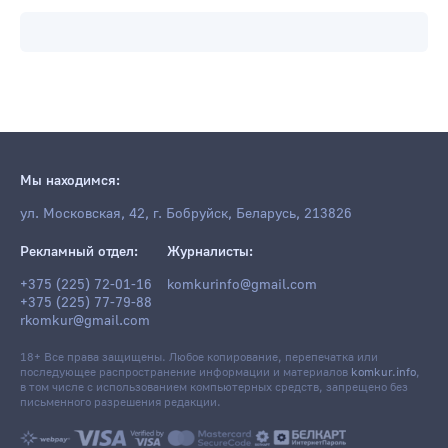
Мы находимся:
ул. Московская, 42, г. Бобруйск, Беларусь, 213826
Рекламный отдел:
Журналисты:
+375 (225) 72-01-16
komkurinfo@gmail.com
+375 (225) 77-79-88
rkomkur@gmail.com
18+ Все права защищены. Любое копирование, перепечатка или
последующее распространение информации и материалов
komkur.info
,
в том числе с использованием компьютерных средств, запрещено без
письменного разрешения редакции.