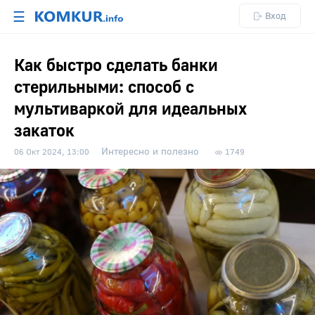
☰
Вход
Как быстро сделать банки
стерильными: способ с
мультиваркой для идеальных
закаток
Интересно и полезно
06 Окт 2024, 13:00
1749