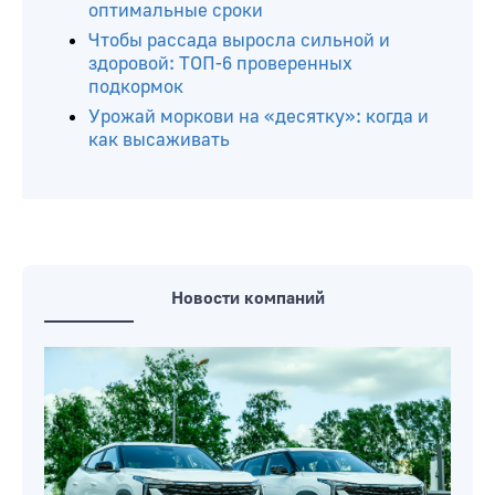
Как прогнать муравьев с любимых
грядок: в борьбе с вредителями все
средства хороши
Как часто поливать томаты в парнике,
чтобы не лишиться урожая
Когда высаживать огурцы на рассаду:
оптимальные сроки
Чтобы рассада выросла сильной и
здоровой: ТОП-6 проверенных
подкормок
Урожай моркови на «десятку»: когда и
как высаживать
Новости компаний