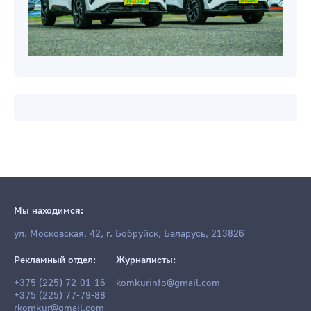
Мы находимся:
ул. Московская, 42, г. Бобруйск, Беларусь, 213826
Рекламный отдел:
Журналисты:
+375 (225) 72-01-16
komkurinfo@gmail.com
+375 (225) 77-79-88
rkomkur@gmail.com