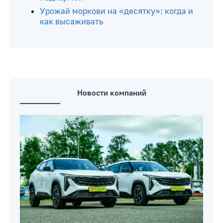
чтобы не лишиться урожая
Когда высаживать огурцы на рассаду:
оптимальные сроки
Чтобы рассада выросла сильной и
здоровой: ТОП-6 проверенных
подкормок
Урожай моркови на «десятку»: когда и
как высаживать
Новости компаний