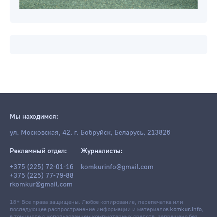
Мы находимся:
ул. Московская, 42, г. Бобруйск, Беларусь, 213826
Рекламный отдел:
Журналисты:
+375 (225) 72-01-16
komkurinfo@gmail.com
+375 (225) 77-79-88
rkomkur@gmail.com
18+ Все права защищены. Любое копирование, перепечатка или
последующее распространение информации и материалов
komkur.info
,
в том числе с использованием компьютерных средств, запрещено без