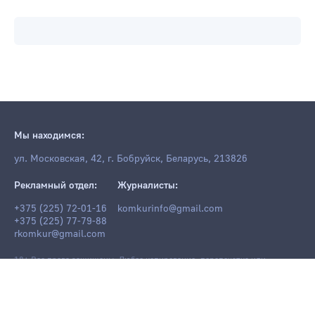
Мы находимся:
ул. Московская, 42, г. Бобруйск, Беларусь, 213826
Рекламный отдел:
Журналисты:
+375 (225) 72-01-16
komkurinfo@gmail.com
+375 (225) 77-79-88
rkomkur@gmail.com
18+ Все права защищены. Любое копирование, перепечатка или
последующее распространение информации и материалов
komkur.info
,
в том числе с использованием компьютерных средств, запрещено без
письменного разрешения редакции.