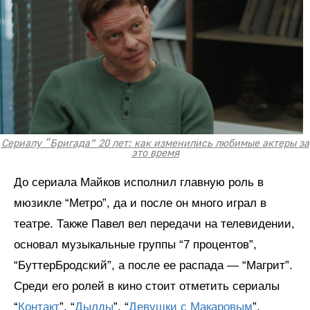
Сериалу “Бригада” 20 лет: как изменились любимые актеры за
это время
До сериала Майков исполнил главную роль в
мюзикле “Метро”, да и после он много играл в
театре. Также Павел вел передачи на телевидении,
основал музыкальные группы “7 процентов”,
“БуттерБродский”, а после ее распада — “Магрит”.
Среди его ролей в кино стоит отметить сериалы
“
Контакт
”, “
Дылды
”, “
Девушки с Макаровым
”,