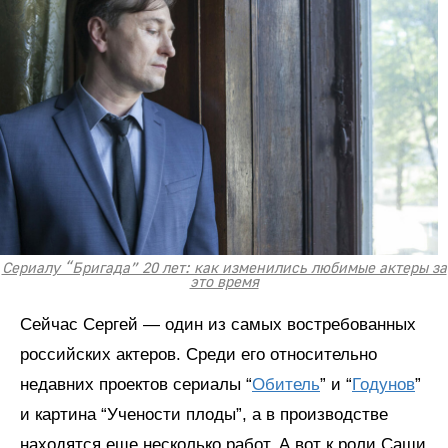
Сериалу “Бригада” 20 лет: как изменились любимые актеры за
это время
Сейчас Сергей — один из самых востребованных
российских актеров. Среди его относительно
недавних проектов сериалы “
Обитель
” и “
Годунов
”
и картина “Учености плоды”, а в производстве
находятся еще несколько работ. А вот к роли Саши