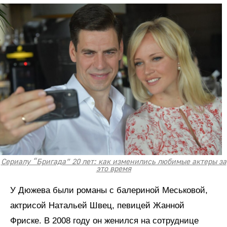
Сериалу “Бригада” 20 лет: как изменились любимые актеры за
это время
У Дюжева были романы с балериной Меськовой,
актрисой Натальей Швец, певицей Жанной
Фриске. В 2008 году он женился на сотруднице