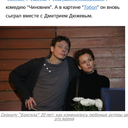
комедию “Чиновник”. А в картине “
Тобол
” он вновь
сыграл вместе с Дмитрием Дюжевым.
Сериалу “Бригада” 20 лет: как изменились любимые актеры за
это время