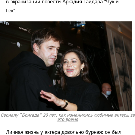
в экранизации повести Аркадия Гайдара “Чук и
Гек”.
Сериалу “Бригада” 20 лет: как изменились любимые актеры за
это время
Личная жизнь у актера довольно бурная: он был