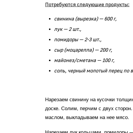
Потребуются следующие продукты:
свинина (вырезка) — 600 г,
лук — 2 шт.,
помидоры — 2-3 шт.,
сыр (моцарелла) — 200 г,
майонез/сметана — 100 г,
соль, черный молотый перец по в
Нарезаем свинину на кусочки толщин
доске. Солим, перчим с двух сторо
маслом, выкладываем на нее мясо.
Нарезаем лук кольцами, помидоры —