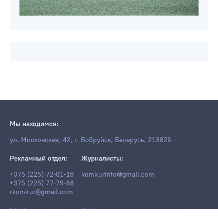
Мы находимся:
ул. Московская, 42, г. Бобруйск, Беларусь, 213826
Рекламный отдел:
Журналисты:
+375 (225) 72-01-16
komkurinfo@gmail.com
+375 (225) 77-79-88
rkomkur@gmail.com
18+ Все права защищены. Любое копирование, перепечатка или
последующее распространение информации и материалов
komkur.info
,