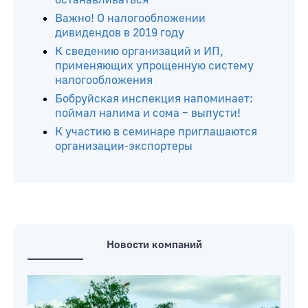
Читайте ещё
Прямой автобус свяжет Гродно и
Гомель. В Бобруйске он тоже будет
останавливаться
Важно! О налогообложении
дивидендов в 2019 году
К сведению организаций и ИП,
применяющих упрощенную систему
налогообложения
Бобруйская инспекция напоминает:
поймал налима и сома – выпусти!
К участию в семинаре приглашаются
организации-экспортеры