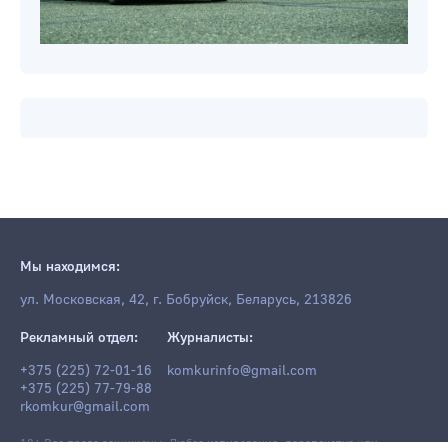
Мы находимся:
ул. Московская, 42, г. Бобруйск, Беларусь, 213826
Рекламный отдел:
Журналисты:
+375 (225) 72-01-16
komkurinfo@gmail.com
+375 (225) 77-79-88
rkomkur@gmail.com
18+ Все права защищены. Любое копирование, перепечатка или