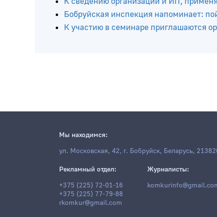
К сведению организаций и ИП, приме
Бобруйская инспекция напоминает: по
К участию в семинаре приглашаются о
Мы находимся:
ул. Московская, 42, г. Бобруйск, Беларусь, 21382
Рекламный отдел:
Журналисты:
+375 (225) 72-01-16
komkurinfo@gmail.co
+375 (225) 77-79-88
rkomkur@gmail.com