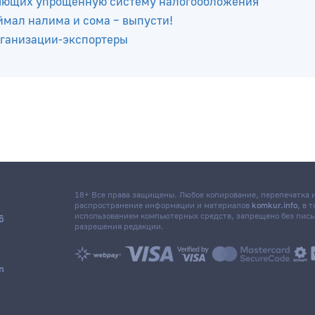
няющих упрощенную систему налогообложения
ймал налима и сома – выпусти!
рганизации-экспортеры
18+ Все права защищены. Любое копирование, перепечатка
распространение информации и материалов
komkur.info
, в 
использованием компьютерных средств, запрещено без пис
6
разрешения редакции.
m