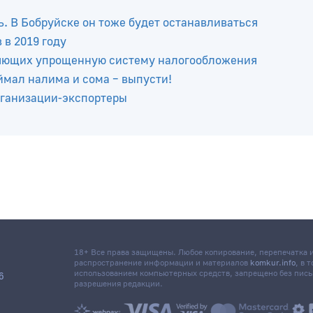
ь. В Бобруйске он тоже будет останавливаться
в 2019 году
няющих упрощенную систему налогообложения
ймал налима и сома – выпусти!
рганизации-экспортеры
18+ Все права защищены. Любое копирование, перепечатка