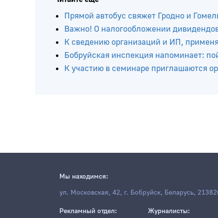
Читайте ещё
Прямой автобус свяжет Гродно и Гомел
Важно! О налогообложении дивидендов 
К сведению организаций и ИП, приме
Бобруйская инспекция напоминает: по
К участию в семинаре приглашаются о
Мы находимся: