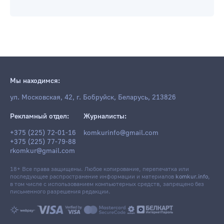
Мы находимся:
ул. Московская, 42, г. Бобруйск, Беларусь, 213826
Рекламный отдел:
Журналисты:
+375 (225) 72-01-16
komkurinfo@gmail.com
+375 (225) 77-79-88
rkomkur@gmail.com
18+ Все права защищены. Любое копирование, перепечатка или
последующее распространение информации и материалов
komkur.info
,
в том числе с использованием компьютерных средств, запрещено без
письменного разрешения редакции.