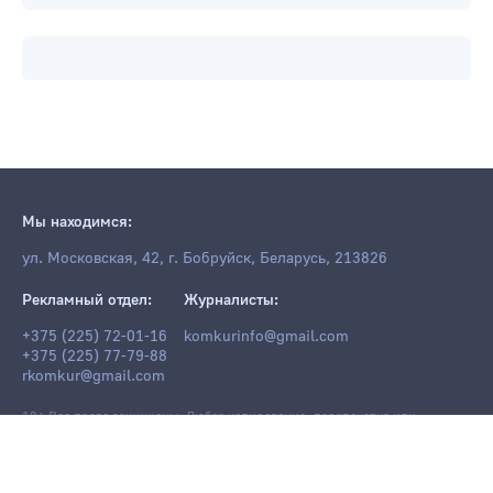
Мы находимся:
ул. Московская, 42, г. Бобруйск, Беларусь, 213826
Рекламный отдел:
Журналисты:
+375 (225) 72-01-16
komkurinfo@gmail.com
+375 (225) 77-79-88
rkomkur@gmail.com
18+ Все права защищены. Любое копирование, перепечатка или
последующее распространение информации и материалов
komkur.info
,
в том числе с использованием компьютерных средств, запрещено без
письменного разрешения редакции.