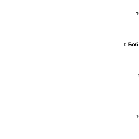
т
г. Боб
т