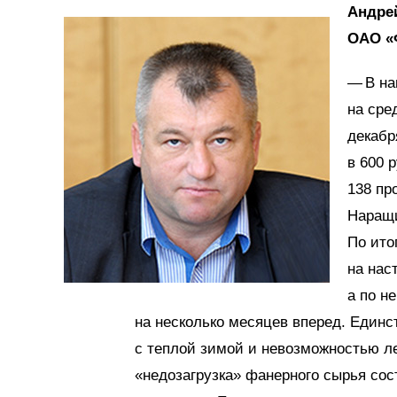
Андре
ОАО «
— В на
на сре
декабр
в 600 
138 пр
Наращи
По ито
на нас
а по н
на несколько месяцев вперед. Единс
с теплой зимой и невозможностью ле
«недозагрузка» фанерного сырья сост