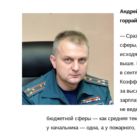
Андре
горра
— Сраз
сферы,
исходя
выше. 
в сент
Коэффи
за выс
зарпла
не вед
бюджетной сферы — как средняя тем
у начальника — одна, а у пожарного,