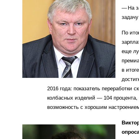
— На з
задачу
По ито
зарпла
еще лу
премиа
в итог
достиг
2016 года: показатель переработки с
колбасных изделий — 104 процента,
возможность с хорошим настроением 
Викто
опроса