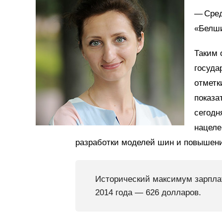
— Сред
«Белши
Таким 
госуда
отметк
показа
сегодн
нацеле
разработки моделей шин и повышени
Исторический максимум зарпла
2014 года — 626 долларов.