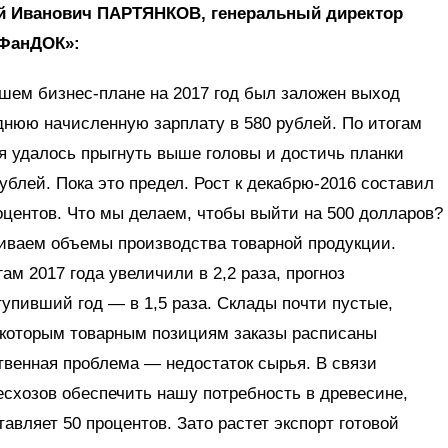
й Иванович ПАРТЯНКОВ, генеральный директор
ФанДОК»:
шем бизнес-плане на 2017 год был заложен выход
днюю начисленную зарплату в 580 руб­лей. По итогам
я удалось прыгнуть выше головы и достичь планки
рублей. Пока это предел. Рост к декабрю‑2016 составил
оцентов. Что мы делаем, чтобы выйти на 500 долларов?
ваем объемы производства товарной продукции.
гам 2017 года увеличили в 2,2 раза, прогноз
тупивший год — в 1,5 раза. Склады почти пустые,
екоторым товарным позициям заказы расписаны
твенная проблема — недостаток сырья. В связи
схозов обеспечить нашу потребность в древесине,
авляет 50 процентов. Зато растет экспорт готовой