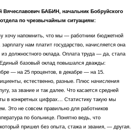
й Вячеславович БАБИН, начальник Бобруйского
йотдела по чрезвычайным ситуациям:
у хочу напомнить, что мы — работники бюджетной
 зарплату нам платит государство, начисляется она
 из должностного оклада. Оплата труда — да, стала
Единый базовый оклад повышался дважды:
ябре — на 25 процентов, в декаб­ре — на 15.
циенты, естественно, разные. Плюс начисления
лугу, за звание и так далее. Что касается средней
ты в конкретных цифрах… Статистику такую мы
ем. Это не совсем правильно для работников
пература по больнице. Понятно ведь, что
 который пришел без опыта, стажа и звания, — другая.