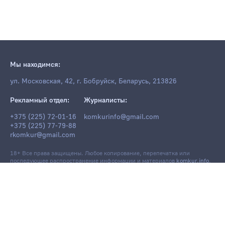
Мы находимся:
ул. Московская, 42, г. Бобруйск, Беларусь, 213826
Рекламный отдел:
Журналисты:
+375 (225) 72-01-16
komkurinfo@gmail.com
+375 (225) 77-79-88
rkomkur@gmail.com
18+ Все права защищены. Любое копирование, перепечатка или
последующее распространение информации и материалов
komkur.info
,
в том числе с использованием компьютерных средств, запрещено без
письменного разрешения редакции.