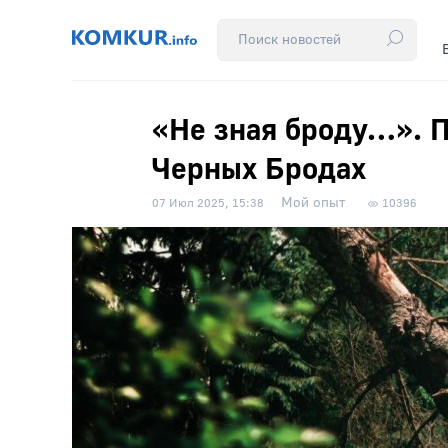
«Не зная броду…». 
Черных Бродах
Мой опыт
07 Июл 2025, 15:38
10396