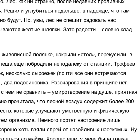
о. Лес, как ни странно, после недавних проливных
. Решили углубиться подальше, в надежде, что там
о будут. Но, увы, лес не спешит радовать нас
ываются желтые шляпки. Зато радости – словно клад
а живописной полянке, накрыли «стол», перекусили, в
 спеша еще побродили неподалеку от станции. Трофеев
к, несколько сыроежек (почти все они встречаются
, два подосиновика. Разочарования в принципе нет,
 с чем не сравнить – умиротворение на душе, приятная
вно прочитала, что лесной воздух содержит более 200
ществ, которые улучшают умственную и физическую
тем организма. Немного портят настроение лишь
 хорошо хоть взяли спрей от назойливых насекомых. Ну
аздеться до майки. Хорошо еще, у меня была тонкая