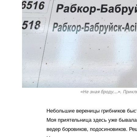
«Не зная броду…». Прикл
Небольшие вереницы грибников быст
Моя приятельница здесь уже бывала
ведер боровиков, подосиновиков. Ре