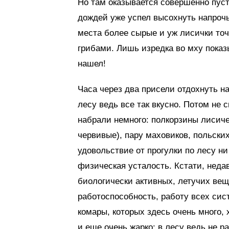
Но там оказывается совершенно пуст
дождей уже успел высохнуть напрочь
места более сырые и уж лисички точн
грибами. Лишь изредка во мху показ
нашел!
Часа через два присели отдохнуть н
лесу ведь все так вкусно. Потом не
набрали немного: полкорзины лисиче
червивые), пару маховиков, польских
удовольствие от прогулки по лесу ни
физическая усталость. Кстати, неда
биологически активных, летучих ве
работоспособность, работу всех сис
комары, которых здесь очень много,
и еще очень жарко: в лесу ведь не р