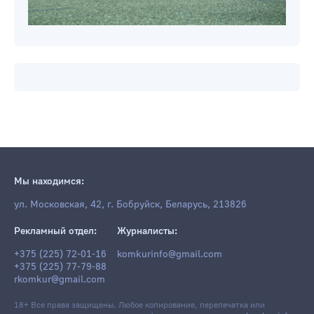
Мы находимся:
ул. Московская, 42, г. Бобруйск, Беларусь, 213826
Рекламный отдел:
Журналисты:
+375 (225) 72-01-16
komkurinfo@gmail.com
+375 (225) 77-79-88
rkomkur@gmail.com
18+ Все права защищены. Любое копирование, перепечатка или