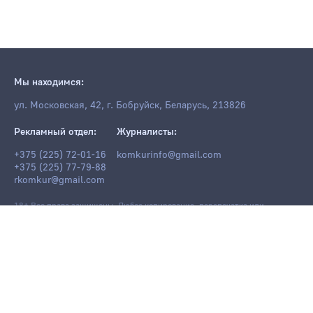
Мы находимся:
ул. Московская, 42, г. Бобруйск, Беларусь, 213826
Рекламный отдел:
Журналисты:
+375 (225) 72-01-16
komkurinfo@gmail.com
+375 (225) 77-79-88
rkomkur@gmail.com
18+ Все права защищены. Любое копирование, перепечатка или
последующее распространение информации и материалов
komkur.info
,
в том числе с использованием компьютерных средств, запрещено без
письменного разрешения редакции.