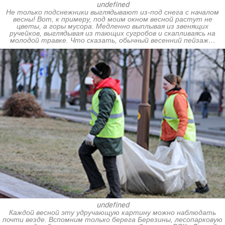
undefined
Не только подснежники выглядывают из-под снега с началом
весны! Вот, к примеру, под моим окном весной растут не
цветы, а горы мусора. Медленно выплывая из звенящих
ручейков, выглядывая из тающих сугробов и скапливаясь на
молодой травке. Что сказать, обычный весенний пейзаж…
undefined
Каждой весной эту удручающую картину можно наблюдать
почти везде. Вспомним только берега Березины, лесопарковую