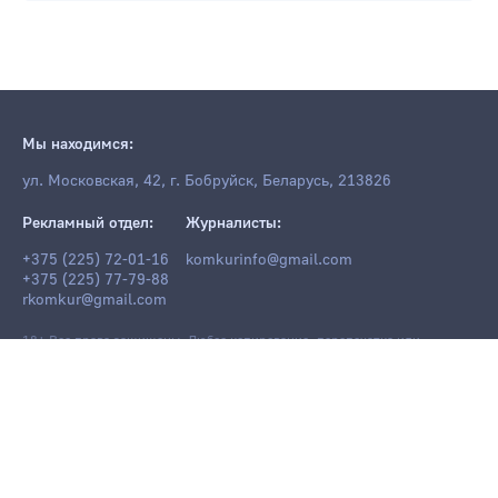
Мы находимся:
ул. Московская, 42, г. Бобруйск, Беларусь, 213826
Рекламный отдел:
Журналисты:
+375 (225) 72-01-16
komkurinfo@gmail.com
+375 (225) 77-79-88
rkomkur@gmail.com
18+ Все права защищены. Любое копирование, перепечатка или
последующее распространение информации и материалов
komkur.info
,
в том числе с использованием компьютерных средств, запрещено без
письменного разрешения редакции.