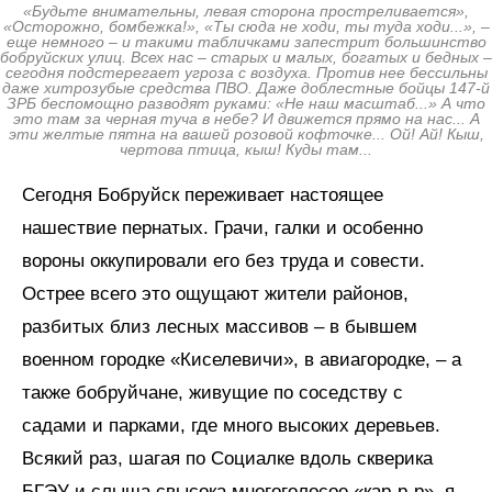
«Будьте внимательны, левая сторона простреливается»,
«Осторожно, бомбежка!», «Ты сюда не ходи, ты туда ходи...», –
еще немного – и такими табличками запестрит большинство
бобруйских улиц. Всех нас – старых и малых, богатых и бедных –
сегодня подстерегает угроза с воздуха. Против нее бессильны
даже хитрозубые средства ПВО. Даже доблестные бойцы 147-й
ЗРБ беспомощно разводят руками: «Не наш масштаб...» А что
это там за черная туча в небе? И движется прямо на нас... А
эти желтые пятна на вашей розовой кофточке... Ой! Ай! Кыш,
чертова птица, кыш! Куды там...
Сегодня Бобруйск переживает настоящее
нашествие пернатых. Грачи, галки и особенно
вороны оккупировали его без труда и совести.
Острее всего это ощущают жители районов,
разбитых близ лесных массивов – в бывшем
военном городке «Киселевичи», в авиагородке, – а
также бобруйчане, живущие по соседству с
садами и парками, где много высоких деревьев.
Всякий раз, шагая по Социалке вдоль скверика
БГЭУ и слыша свысока многоголосое «кар-р-р», я