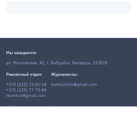
Мы находимся:
ул. Московская, 42, г. Бобруйск, Беларусь, 213826
Рекламный отдел:
Журналисты:
+375 (225) 72-01-16
komkurinfo@gmail.com
+375 (225) 77-79-88
rkomkur@gmail.com
18+ Все права защищены. Любое копирование, перепечатка или
последующее распространение информации и материалов
komkur.info
,
в том числе с использованием компьютерных средств, запрещено без
письменного разрешения редакции.