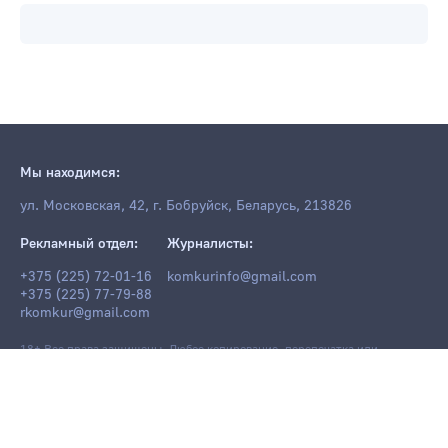
Мы находимся:
ул. Московская, 42, г. Бобруйск, Беларусь, 213826
Рекламный отдел:
Журналисты:
+375 (225) 72-01-16
komkurinfo@gmail.com
+375 (225) 77-79-88
rkomkur@gmail.com
18+ Все права защищены. Любое копирование, перепечатка или
последующее распространение информации и материалов
komkur.info
,
в том числе с использованием компьютерных средств, запрещено без
письменного разрешения редакции.