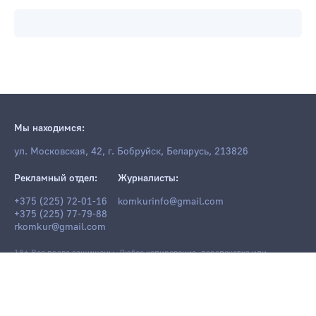
Мы находимся:
ул. Московская, 42, г. Бобруйск, Беларусь, 213826
Рекламный отдел:
Журналисты:
+375 (225) 72-01-16
komkurinfo@gmail.com
+375 (225) 77-79-88
rkomkur@gmail.com
18+ Все права защищены. Любое копирование, перепечатка или
последующее распространение информации и материалов
komkur.info
,
в том числе с использованием компьютерных средств, запрещено без
письменного разрешения редакции.