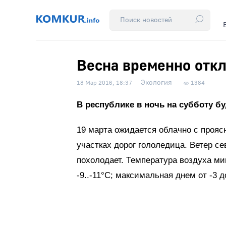
Весна временно отк
Экология
18 Мар 2016, 18:37
1384
В республике в ночь на субботу бу
19 марта ожидается облачно с прояс
участках дорог гололедица. Ветер с
похолодает. Температура воздуха ми
-9..-11°С; максимальная днем от -3 д