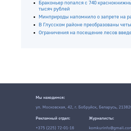
Читайте ещё
Ограничения на посещение лесов введ
Браконьер попался с 740 краснокнижн
тысяч рублей
Минприроды напомнило о запрете на р
В Глусском районе преобразованы четы
Ограничения на посещение лесов введ
Мы находимся:
ул. Московская, 42, г. Бобруйск, Беларусь, 21382