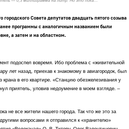
тель — 0,3 миллиграмма на литр. Но это пока…
го городского Совета депутатов двадцать пятого созыва
Ранее программы с аналогичным названием были
не, а затем и на областном.
умент подоспел вовремя. Ибо проблема с «живительной
пару лет назад, приехав к знакомому в авиагородок, был
 крана в его квартире. «Станцию обезжелезивания у
кнул приятель, уловив недоумение в моем взгляде. –
ока не все жители нашего города. Так что же это за
 другими вопросами я отправился к «хранителю»
ятия «Водоканал» О. В. Титову. Олег Валентинович