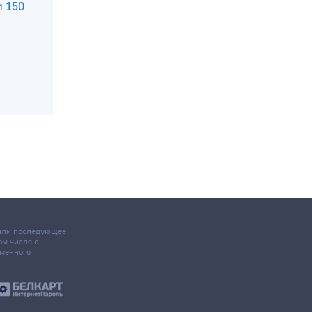
 150
 или последующее
том числе с
ьменного