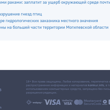
ены на большей части Беларуси
ыми раками: заплатит за ущерб окружающей среде почти
азрушение гнезд птиц
ре гидрологических заказника местного значения
ены на большей части территории Могилевской области
18+ Все права защищены. Любое копирование, перепечатка
распространение информации и материалов
komkur.info
, в 
использованием компьютерных средств, запрещено без пис
6