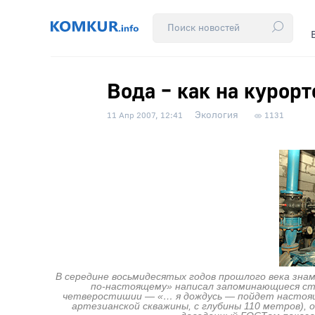
Вода – как на курорт
Экология
11 Апр 2007, 12:41
1131
В середине восьмидесятых годов прошлого века зна
по-настоящему» написал запоминающиеся стр
четверостишии — «… я дождусь — пойдет настоящая
артезианской скважины, с глубины 110 метров), 