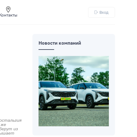
Вход
Контакты
Новости компаний
Ностальгия
 же
берут из
евышает