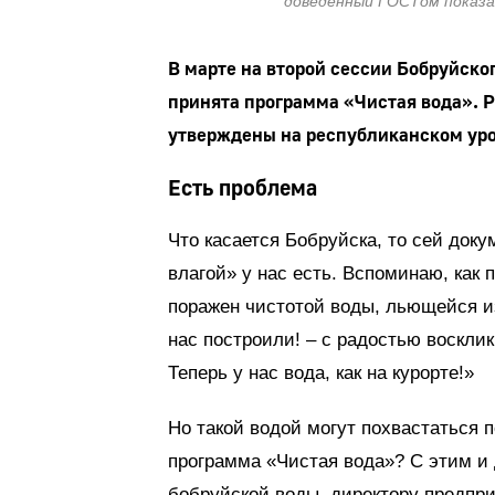
доведенный ГОСТом показа
В марте на второй сессии Бобруйско
принята программа «Чистая вода». 
утверждены на республиканском уров
Есть проблема
Что касается Бобруйска, то сей док
влагой» у нас есть. Вспоминаю, как 
поражен чистотой воды, льющейся из
нас построили! – с радостью воскли
Теперь у нас вода, как на курорте!»
Но такой водой могут похвастаться п
программа «Чистая вода»? С этим и
бобруйской воды, директору предпри