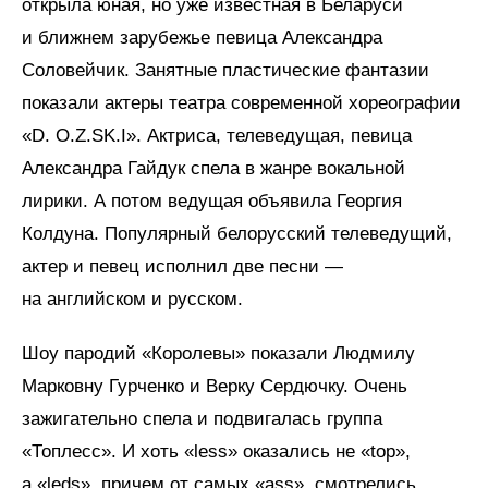
открыла юная, но уже известная в Беларуси
и ближнем зарубежье певица Александра
Соловейчик. Занятные пластические фантазии
показали актеры театра современной хореографии
«D. O.Z.SK.I». Актриса, телеведущая, певица
Александра Гайдук спела в жанре вокальной
лирики. А потом ведущая объявила Георгия
Колдуна. Популярный белорусский телеведущий,
актер и певец исполнил две песни —
на английском и русском.
Шоу пародий «Королевы» показали Людмилу
Марковну Гурченко и Верку Сердючку. Очень
зажигательно спела и подвигалась группа
«Топлесс». И хоть «less» оказались не «top»,
а «leds», причем от самых «ass», смотрелись