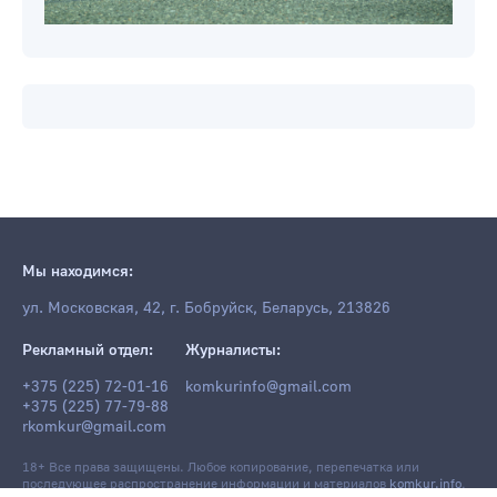
Мы находимся:
ул. Московская, 42, г. Бобруйск, Беларусь, 213826
Рекламный отдел:
Журналисты:
+375 (225) 72-01-16
komkurinfo@gmail.com
+375 (225) 77-79-88
rkomkur@gmail.com
18+ Все права защищены. Любое копирование, перепечатка или
последующее распространение информации и материалов
komkur.info
,