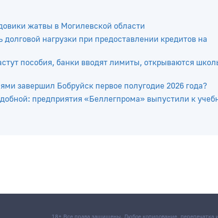
довики жатвы в Могилевской области
 долговой нагрузки при предоставлении кредитов на
растут пособия, банки вводят лимиты, открываются шко
лями завершил Бобруйск первое полугодие 2026 года?
добной: предприятия «Беллегпрома» выпустили к учеб
18+ Все права защищены. Любое копирование, перепечатка