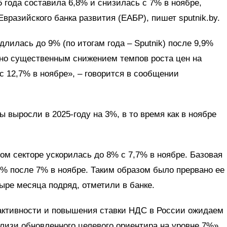
 года составила 6,8% и снизилась с 7% в ноябре,
вразийского банка развития (ЕАБР), пишет sputnik.by.
илась до 9% (по итогам года – Sputnik) после 9,9%
но существенным снижением темпов роста цен на
с 12,7% в ноябре», – говорится в сообщении
 выросли в 2025-году на 3%, в то время как в ноябре
том секторе ускорилась до 8% с 7,7% в ноябре. Базовая
% после 7% в ноябре. Таким образом было прервано ее
ыре месяца подряд, отметили в банке.
активности и повышения ставки НДС в России ожидаем
лизи обновленного целевого ориентира на уровне 7%»,