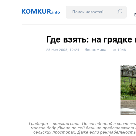
Где взять: на грядке
Экономика
28 Мая 2008, 12:24
1048
Традиции – великая сила. По заведенной с советск
многие бобруйчане по сей день не представляют 
сельских просторах. Даже если рентабельность