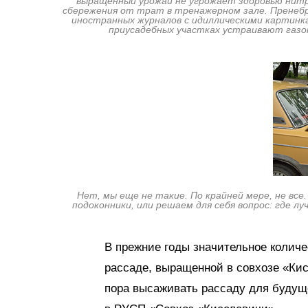
выращенный урожай не угрожает здоровью нитр
сбережения от трат в тренажерном зале. Пренеб
иностранных журналов с идиллическими картинка
приусадебных участках устраивают газо
Нет, мы еще не такие. По крайней мере, не вс
подоконники, или решаем для себя вопрос: где л
В прежние годы значительное количе
рассаде, выращенной в совхозе «Кис
пора высаживать рассаду для будуще