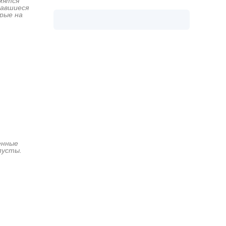
мятся
тавшиеся
рые на
енные
пусты.