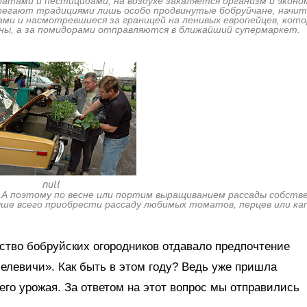
атами и пестицидами, на воздухе закаляется организм и эконо
регают традициями лишь особо продвинутые бобруйчане, начи
ми и насмотревшиеся за границей на ленивых европейцев, кото
ны, а за помидорами отправляются в ближайший супермаркет.
null
е. А поэтому по весне или портим выращиванием рассады собств
учше всего приобрести рассаду любимых томатов, перцев или ка
ство бобруйских огородников отдавало предпочтение
елевичи». Как быть в этом году? Ведь уже пришла
го урожая. За ответом на этот вопрос мы отправились