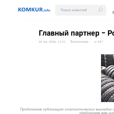
Главный партнер – Р
Экономика
06 Авг 2008, 12:31
957
Продолжаем публикацию статистических выкладок со
предлагаем вам ци