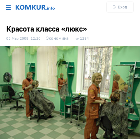
☰
Вход
Красота класса «люкс»
Экономика
05 Мар 2008, 12:20
1294