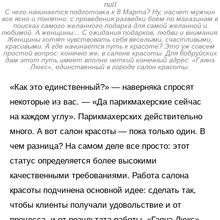
null
С чего начинается подготовка к 8 Марта? Ну, насчет мужчин
все ясно и понятно: с проведения разведки боем по магазинам в
поисках самого желанного подарка для самой желанной и
любимой. А женщины… С ожидания подарков, любви и внимания.
Женщины хотят чувствовать себя веселыми, счастливыми,
красивыми. А где начинается путь к красоте? Это уж совсем
простой вопрос: конечно же, в салоне красоты. Для бобруйских
дам этот путь имеет вполне четкий конечный адрес: «Гаянэ
Люкс», единственный в городе салон красоты.
«Как это единственный?» — наверняка спросят
некоторые из вас. — «Да парикмахерские сейчас
на каждом углу». Парикмахерских действительно
много. А вот салон красоты — пока только один. В
чем разница? На самом деле все просто: этот
статус определяется более высокими
качественными требованиями. Работа салона
красоты подчинена основной идее: сделать так,
чтобы клиенты получали удовольствие и от
процесса, и от результата работы. «Гаянэ Люкс» —