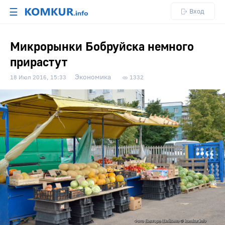
☰
Вход
Микрорынки Бобруйска немного
прирастут
Экономика
18 Июл 2016, 15:33
1332