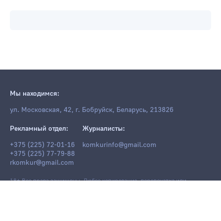
Мы находимся:
ул. Московская, 42, г. Бобруйск, Беларусь, 213826
Рекламный отдел:
Журналисты:
+375 (225) 72-01-16
komkurinfo@gmail.com
+375 (225) 77-79-88
rkomkur@gmail.com
18+ Все права защищены. Любое копирование, перепечатка или
последующее распространение информации и материалов
komkur.info
,
в том числе с использованием компьютерных средств, запрещено без
письменного разрешения редакции.