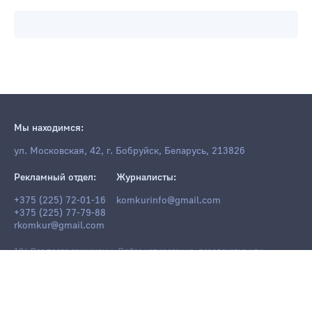
Мы находимся:
ул. Московская, 42, г. Бобруйск, Беларусь, 213826
Рекламный отдел:
Журналисты:
+375 (225) 72-01-16
komkurinfo@gmail.com
+375 (225) 77-79-88
rkomkur@gmail.com
18+ Все права защищены. Любое копирование, перепечатка или
последующее распространение информации и материалов
komkur.info
,
в том числе с использованием компьютерных средств, запрещено без
письменного разрешения редакции.