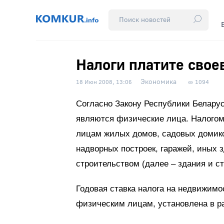
Налоги платите сво
Экономика
18 Июн 2008, 13:06
1094
Согласно Закону Республики Белару
являются физические лица. Налого
лицам жилых домов, садовых домико
надворных построек, гаражей, иных 
строительством (далее – здания и ст
Годовая ставка налога на недвижим
физическим лицам, установлена в ра