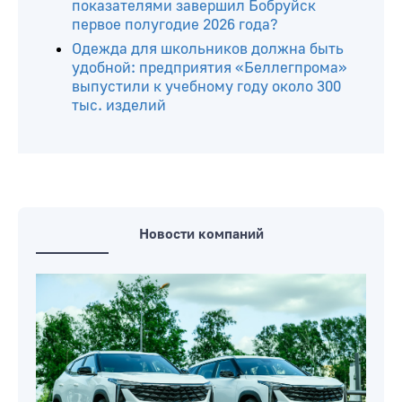
белорусские товары
Изменения с 1 августа в Беларуси:
вырастут пособия, банки вводят
лимиты, открываются школьные
базары
С какой зарплатой и другими
показателями завершил Бобруйск
первое полугодие 2026 года?
Одежда для школьников должна быть
удобной: предприятия «Беллегпрома»
выпустили к учебному году около 300
тыс. изделий
Новости компаний