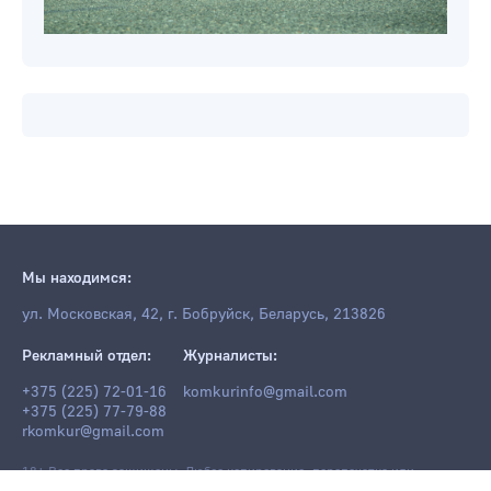
Мы находимся:
ул. Московская, 42, г. Бобруйск, Беларусь, 213826
Рекламный отдел:
Журналисты:
+375 (225) 72-01-16
komkurinfo@gmail.com
+375 (225) 77-79-88
rkomkur@gmail.com
18+ Все права защищены. Любое копирование, перепечатка или
последующее распространение информации и материалов
komkur.info
,