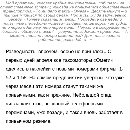
Мой приятель, человек крайне пунктуальный, собираясь на
ответственную встречу, никогда не пользуется общественным
транспортом. «То ли дело такси «Омега». Десять минут – и
ты уже мчишься по своим делам. Под музычку да задушевную
беседу. «Точнее сказать, мчался... Последние две недели
привычные телефоны «Омеги» выдают лишь короткие гудки.
Что через единичку, что через ноль. «Неужели в Бобруйске нет
больше любимого такси? – удрученно вздыхает приятель. – А
может, просто номера изменились? Дим, ты в газете
работаешь, разведай, а...»
Разведывать, впрочем, особо не пришлось. С
первых дней апреля все таксомоторы «Омеги»
оделись в наклейки с новыми номерами фирмы: 1-
52 и 1-58. На самом предприятии уверены, что уже
через месяц эти номера станут такими же
привычными, как и прежние. Небольшой спад
числа клиентов, вызванный телефонными
переменами, уже позади, и такси вновь работает в
привычном режиме.