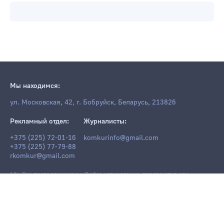
Мы находимся:
ул. Московская, 42, г. Бобруйск, Беларусь, 213826
Рекламный отдел:
Журналисты:
+375 (225) 72-01-16
komkurinfo@gmail.com
+375 (225) 77-79-88
rkomkur@gmail.com
18+ Все права защищены. Любое копирование, перепечатка или
последующее распространение информации и материалов
komkur.info
,
в том числе с использованием компьютерных средств, запрещено без
письменного разрешения редакции.