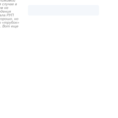
стижимой
 случае в
ем не
идения
ала РУП
хорошо, но
ы «трубок»
ь. Вот еще