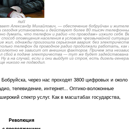
null
вает Александр Михайлович, — обеспечение бобруйчан и жителе
на сегодня установлены и действуют более 80 тысяч телефонны
но думать, что телефон и радио «по проводам» изжило себя. В
способ оповещения населения в условиях чрезвычайной ситуаци
ьше жил, однажды произошла серьезная авария: без электричест
И только телефон да проводное радио продолжали работать, как 
 абсолютно не зависит от внешних факторов. Причем эта незав
л сбой в подаче электричества — тут же будет задействована
 а на случай, если и они выйдут из строя, есть дизель-генера
ще никого не подводил.
Бобруйска, через нас проходят 3800 цифровых и около
дио, телевидение, интернет... Оптико-волоконные
ирокий спектр услуг. Как в масштабах государства,
Революция
с продолжением