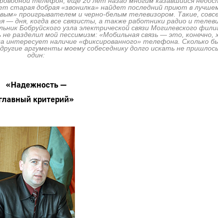
проводной телефон, еще 20 лет назад многим казавшийся недо
ет старая добрая «звонилка» найдет последний приют в лучшем
вым» проигрывателем и черно-белым телевизором. Такие, совс
я — дня, когда все связисты, а также работники радио и телев
ьник Бобруйского узла электрической связи Могилевского фили
е разделил мой пессимизм: «Мобильная связь — это, конечно, 
гда интересует наличие «фиксированного» телефона. Сколько б
 и другие аргументы моему собеседнику долго искать не пришлос
один:
«Надежность —
главный критерий»