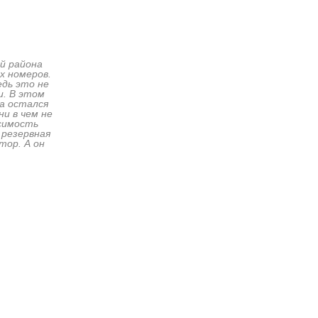
й района
х номеров.
едь это не
и. В этом
ва остался
ни в чем не
исимость
 резервная
тор. А он