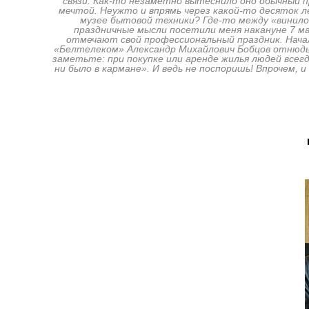
связи. Как-то незаметно вытеснило оно обычный 
мечтой. Неужто и впрямь через какой-то десяток л
музее бытовой техники? Где-то между «винило
праздничные мысли посетили меня накануне 7 ма
отмечают свой профессиональный праздник. Начал
«Белтелеком» Александр Михайлович Бобцов отнюдь н
заметьте: при покупке или аренде жилья людей все
ни было в кармане». И ведь не поспоришь! Впрочем,