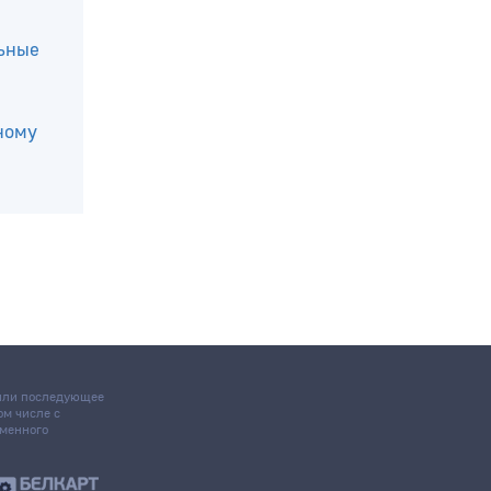
льные
ному
 или последующее