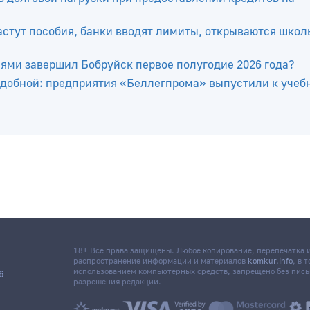
довики жатвы в Могилевской области
 долговой нагрузки при предоставлении кредитов на
растут пособия, банки вводят лимиты, открываются шко
лями завершил Бобруйск первое полугодие 2026 года?
добной: предприятия «Беллегпрома» выпустили к учеб
18+ Все права защищены. Любое копирование, перепечатка