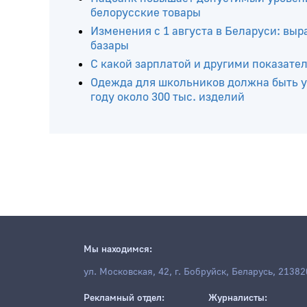
Читайте ещё
Шкловский и Кировский районы – пере
Нацбанк повышает допустимый уровень
белорусские товары
Изменения с 1 августа в Беларуси: вы
базары
С какой зарплатой и другими показате
Одежда для школьников должна быть у
году около 300 тыс. изделий
Мы находимся: