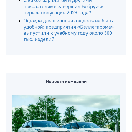
белорусские товары
Изменения с 1 августа в Беларуси:
вырастут пособия, банки вводят
лимиты, открываются школьные
базары
С какой зарплатой и другими
показателями завершил Бобруйск
первое полугодие 2026 года?
Одежда для школьников должна быть
удобной: предприятия «Беллегпрома»
выпустили к учебному году около 300
тыс. изделий
Новости компаний