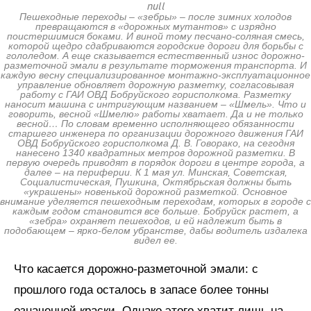
null
Пешеходные переходы – «зебры» – после зимних холодов
превращаются в «дорожных мутантов» с изрядно
поистершимися боками. И виной тому песчано-соляная смесь,
которой щедро сдабриваются городские дороги для борьбы с
гололедом. А еще сказывается естественный износ дорожно-
разметочной эмали в результате торможения транспорта. И
каждую весну специализированное монтажно-эксплуатационное
управление обновляет дорожную разметку, согласовывая
работу с ГАИ ОВД Бобруйского горисполкома. Разметку
наносит машина с интригующим названием – «Шмель». Что и
говорить, весной «Шмелю» работы хватает. Да и не только
весной… По словам временно исполняющего обязанности
старшего инженера по организации дорожного движения ГАИ
ОВД Бобруйского горисполкома Д. В. Говорако, на сегодня
нанесено 1340 квадратных метров дорожной разметки. В
первую очередь приводят в порядок дороги в центре города, а
далее – на периферии. К 1 мая ул. Минская, Советская,
Социалистическая, Пушкина, Октябрьская должны быть
«украшены» новенькой дорожной разметкой. Основное
внимание уделяется пешеходным переходам, которых в городе с
каждым годом становится все больше. Бобруйск растет, а
«зебра» охраняет пешеходов, и ей надлежит быть в
подобающем – ярко-белом убранстве, дабы водитель издалека
видел ее.
Что касается дорожно-разметочной эмали: с
прошлого года осталось в запасе более тонны
означенной краски. Однако этого хватит лишь на