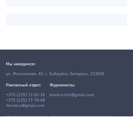
Мы находимся:
ул. Московская, 42, г. Бобруйск, Беларусь, 213826
Рекламный отдел:
Журналисты:
+375 (225) 72-01-16
komkurinfo@gmail.com
+375 (225) 77-79-88
rkomkur@gmail.com
18+ Все права защищены. Любое копирование, перепечатка или
последующее распространение информации и материалов
komkur.info
,
в том числе с использованием компьютерных средств, запрещено без
письменного разрешения редакции.