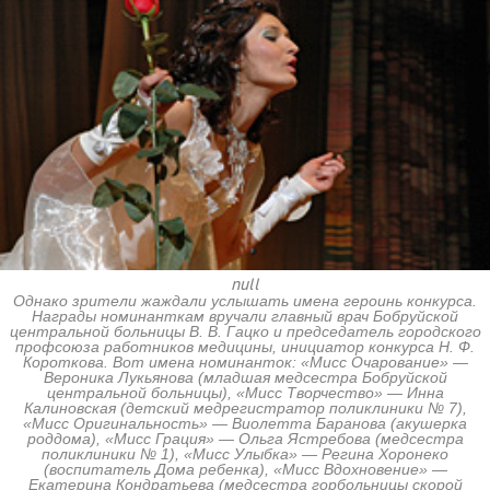
null
Однако зрители жаждали услышать имена героинь конкурса.
Награды номинанткам вручали главный врач Бобруйской
центральной больницы В. В. Гацко и председатель городского
профсоюза работников медицины, инициатор конкурса Н. Ф.
Короткова. Вот имена номинанток: «Мисс Очарование» —
Вероника Лукьянова (младшая медсестра Бобруйской
центральной больницы), «Мисс Творчество» — Инна
Калиновская (детский медрегистратор поликлиники № 7),
«Мисс Оригинальность» — Виолетта Баранова (акушерка
роддома), «Мисс Грация» — Ольга Ястребова (медсестра
поликлиники № 1), «Мисс Улыбка» — Регина Хоронеко
(воспитатель Дома ребенка), «Мисс Вдохновение» —
Екатерина Кондратьева (медсестра горбольницы скорой