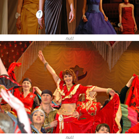
null
null