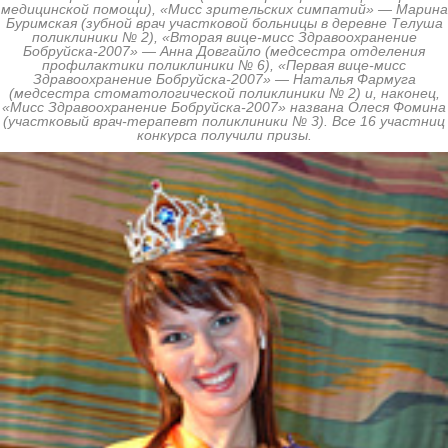
медицинской помощи), «Мисс зрительских симпатий» — Марина
Буримская (зубной врач участковой больницы в деревне Телуша
поликлиники № 2), «Вторая вице-мисс Здравоохранение
Бобруйска-2007» — Анна Довгайло (медсестра отделения
профилактики поликлиники № 6), «Первая вице-мисс
Здравоохранение Бобруйска-2007» — Наталья Фармуга
(медсестра стоматологической поликлиники № 2) и, наконец,
«Мисс Здравоохранение Бобруйска-2007» названа Олеся Фомина
(участковый врач-терапевт поликлиники № 3). Все 16 участниц
конкурса получили призы.