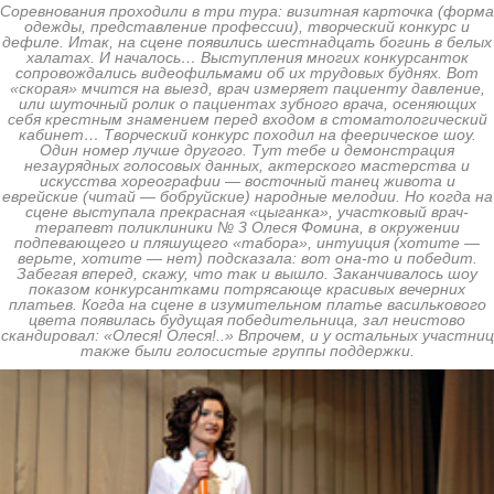
Соревнования проходили в три тура: визитная карточка (форма
одежды, представление профессии), творческий конкурс и
дефиле. Итак, на сцене появились шестнадцать богинь в белых
халатах. И началось… Выступления многих конкурсанток
сопровождались видеофильмами об их трудовых буднях. Вот
«скорая» мчится на выезд, врач измеряет пациенту давление,
или шуточный ролик о пациентах зубного врача, осеняющих
себя крестным знамением перед входом в стоматологический
кабинет… Творческий конкурс походил на феерическое шоу.
Один номер лучше другого. Тут тебе и демонстрация
незаурядных голосовых данных, актерского мастерства и
искусства хореографии — восточный танец живота и
еврейские (читай — бобруйские) народные мелодии. Но когда на
сцене выступала прекрасная «цыганка», участковый врач-
терапевт поликлиники № 3 Олеся Фомина, в окружении
подпевающего и пляшущего «табора», интуиция (хотите —
верьте, хотите — нет) подсказала: вот она-то и победит.
Забегая вперед, скажу, что так и вышло. Заканчивалось шоу
показом конкурсантками потрясающе красивых вечерних
платьев. Когда на сцене в изумительном платье василькового
цвета появилась будущая победительница, зал неистово
скандировал: «Олеся! Олеся!..» Впрочем, и у остальных участниц
также были голосистые группы поддержки.