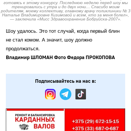
готовясь к этому конкурсу. Последнюю неделю перед шоу мы
тренировались с утра и до двух ночи… Спасибо моим
родителям, моему коллективу, главному врачу поликлиники № 3
Наталье Владимировне Кизимовой и всем, кто за меня болел»,
— заключила «Мисс Здравоохранение Бобруйска-2007».
Шоу удалось. Это тот случай, когда первый блин
не стал комом. А значит, шоу должно
продолжаться.
Владимир ШЛОМАН Фото Федора ПРОКОПОВА
Подписывайтесь на нас в: