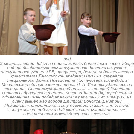
null
Захватывающее действо продолжалось более трех часов. Жюри
под председательством заслуженного деятеля искусств,
заслуженного учителя РБ, профессора, декана педагогического
факультета Белорусской академии музыки, лауреата
специального фонда Президента РБ, человека года-2002 в
Могилевской области композитора Л. Л. Иванова удалилось на
совещание. После «музыкальной паузы», в которой блистали
солисты образцового театра песни «Шина-най», перед самым
объявлением имен победительниц в различных номинациях, на
сцену вышел мэр города Дмитрий Бонохов. Дмитрий
Михайлович, отметив красоту девушек, сказал, что все они
заслуживают победы и добавил: таким очаровательным
специалистам можно доверяться всецело.