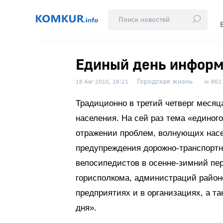
Единый день инфор
Городская жизнь
18 Авг 2010, 18:21
862
Традиционно в третий четверг меся
населения. На сей раз тема «едино
отражении проблем, волнующих насе
предупреждения дорожно-транспорт
велосипедистов в осенне-зимний пер
горисполкома, администраций район
предприятиях и в организациях, а та
дня».