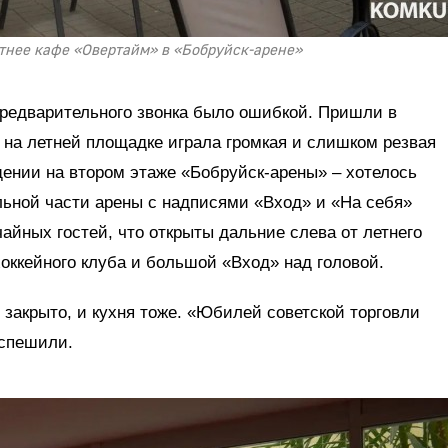
етнее кафе «Овертайм» в «Бобруйск-арене»
предварительного звонка было ошибкой. Пришли в
, на летней площадке играла громкая и слишком резвая
щении на втором этаже «Бобруйск-арены» – хотелось
льной части арены с надписями «Вход» и «На себя»
айных гостей, что открыты дальние слева от летнего
хоккейного клуба и большой «Вход» над головой.
 закрыто, и кухня тоже. «Юбилей советской торговли
оспешили.