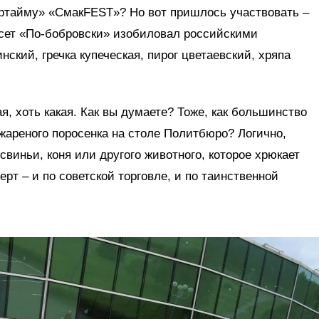
ертайму» «СмакFEST»? Но вот пришлось участвовать –
сет «По-бобровски» изобиловал российскими
ский, гречка купеческая, пирог цветаевский, хряпа
я, хоть какая. Как вы думаете? Тоже, как большинство
жареного поросенка на столе Политбюро? Логично,
свиньи, коня или другого животного, которое хрюкает
ерт – и по советской торговле, и по таинственной