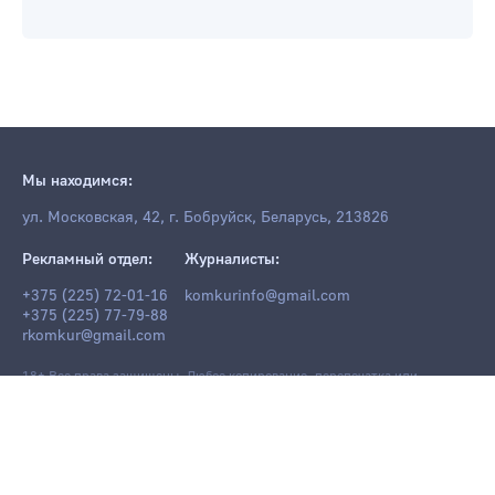
Мы находимся:
ул. Московская, 42, г. Бобруйск, Беларусь, 213826
Рекламный отдел:
Журналисты:
+375 (225) 72-01-16
komkurinfo@gmail.com
+375 (225) 77-79-88
rkomkur@gmail.com
18+ Все права защищены. Любое копирование, перепечатка или
последующее распространение информации и материалов
komkur.info
,
в том числе с использованием компьютерных средств, запрещено без
письменного разрешения редакции.