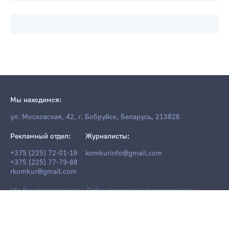
Мы находимся:
ул. Московская, 42, г. Бобруйск, Беларусь, 213826
Рекламный отдел:
Журналисты:
+375 (225) 72-01-16
komkurinfo@gmail.com
+375 (225) 77-79-88
rkomkur@gmail.com
18+ Все права защищены. Любое копирование, перепечатка или
последующее распространение информации и материалов
komkur.info
,
в том числе с использованием компьютерных средств, запрещено без
письменного разрешения редакции.