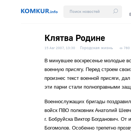
Клятва Родине
Городская жизнь
15 Авг 2007, 13:30
780
В минувшее воскресенье молодые во
военную присягу. Перед строем свои
произнес текст военной присяги, дал
эти парни стали полноправными защ
Военнослужащих бригады поздравил
войск ПВО полковник Анатолий Шевч
г. Бобруйска Виктор Богданович. От
Богомолов. Особенно трепетно проз