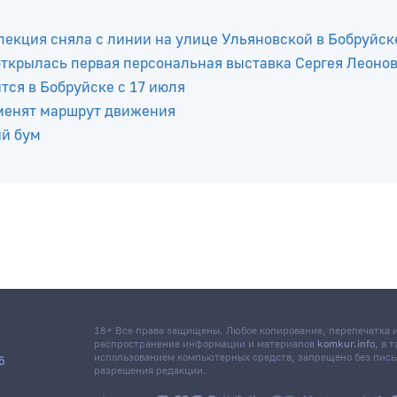
пекция сняла с линии на улице Ульяновской в Бобруйск
 открылась первая персональная выставка Сергея Леоно
ся в Бобруйске с 17 июля
зменят маршрут движения
ый бум
18+ Все права защищены. Любое копирование, перепечатка
распространение информации и материалов
komkur.info
, в 
использованием компьютерных средств, запрещено без пис
6
разрешения редакции.