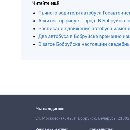
Читайте ещё
Пьяного водителя автобуса Госавтоинс
Архитектор рисует город. В Бобруйске
Расписание движения автобуса изменит
Два автобуса в Бобруйске временно и
В загсе Бобруйска настоящий свадебн
Мы находимся:
ул. Московская, 42, г. Бобруйск, Беларусь, 21382
Рекламный отдел:
Журналисты: