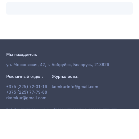
Мы находимся:
ул. Московская, 42, г. Бобруйск, Беларусь, 213826
Рекламный отдел:
Журналисты:
+375 (225) 72-01-16
komkurinfo@gmail.com
+375 (225) 77-79-88
rkomkur@gmail.com
18+ Все права защищены. Любое копирование, перепечатка или
последующее распространение информации и материалов
komkur.info
,
в том числе с использованием компьютерных средств, запрещено без
письменного разрешения редакции.